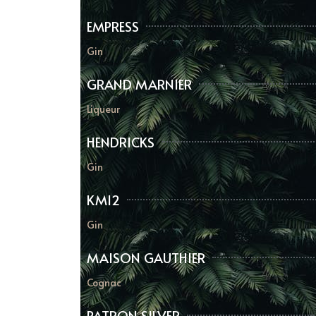
EMPRESS
Gin
GRAND MARNIER
Liqueur
HENDRICKS
Gin
KM12
Gin
MAISON GAUTHIER
Cognac
PATRON SILVER