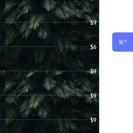
$9
0
$6
$9
$9
$9