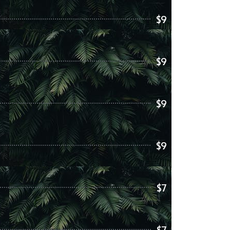
$9
$9
$9
$9
$7
$7