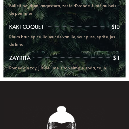
Bulleit bourbon, angostura, zeste d'orange, fumé au bois
de pommier
KAKI COQUET
$10
Rhum brun épicé, liqueur de vanille, sour puss, sprite, jus
de lime
ZAYRITA
$11
Roméo gin zay, jus de lime, sirop simple, soda, tajin