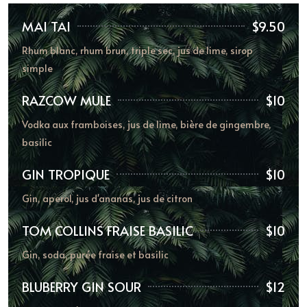
MAI TAI
$9.50
Rhum blanc, rhum brun, triple sec, jus de lime, sirop
simple
RAZCOW MULE
$10
Vodka aux framboises, jus de lime, bière de gingembre,
basilic
GIN TROPIQUE
$10
Gin, aperol, jus d'ananas, jus de citron
TOM COLLINS FRAISE BASILIC
$10
Gin, soda, purée fraise et basilic
BLUBERRY GIN SOUR
$12