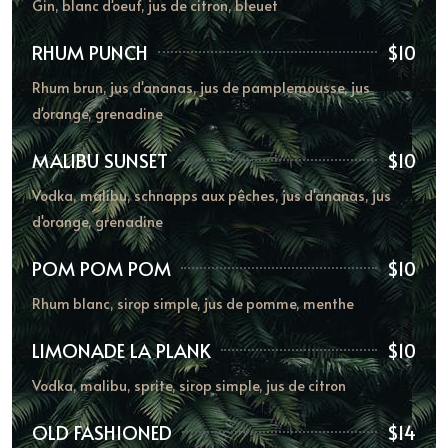
Gin, blanc d'oeuf, jus de citron, bleuet
RHUM PUNCH
$10
Rhum brun, jus d'ananas, jus de pamplemousse, jus
d'orange, grenadine
MALIBU SUNSET
$10
Vodka, malibu, schnapps aux pêches, jus d'ananas, jus
d'orange, grenadine
POM POM POM
$10
Rhum blanc, sirop simple, jus de pomme, menthe
LIMONADE LA PLANK
$10
Vodka, malibu, sprite, sirop simple, jus de citron
OLD FASHIONED
$14