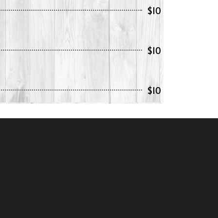
$10
$10
$10