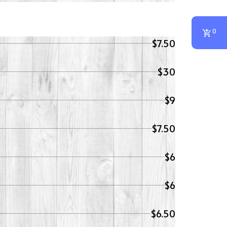
0
$7.50
$30
$9
$7.50
$6
$6
$6.50